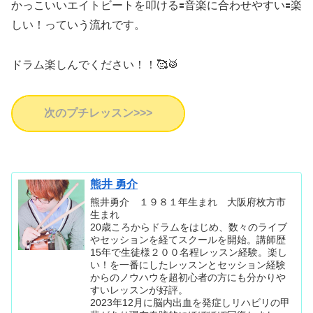
かっこいいエイトビートを叩ける🟰音楽に合わせやすい🟰楽
しい！っていう流れです。
ドラム楽しんでください！！🥰🥁
次のプチレッスン>>>
熊井 勇介
熊井勇介 １９８１年生まれ 大阪府枚方市
生まれ
20歳ころからドラムをはじめ、数々のライブ
やセッションを経てスクールを開始。講師歴
15年で生徒様２００名程レッスン経験。楽し
い！を一番にしたレッスンとセッション経験
からのノウハウを超初心者の方にも分かりや
すいレッスンが好評。
2023年12月に脳内出血を発症しリハビリの甲