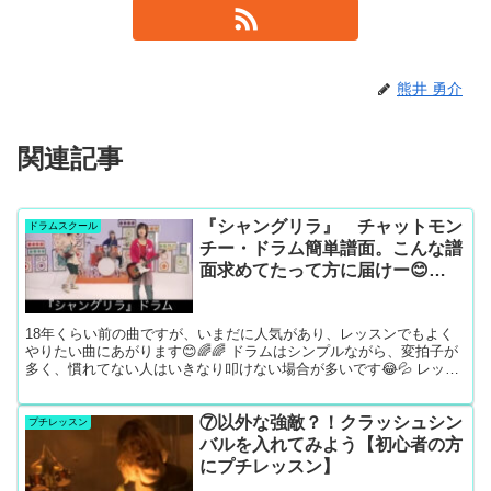
熊井 勇介
関連記事
『シャングリラ』 チャットモン
ドラムスクール
チー・ドラム簡単譜面。こんな譜
面求めてたって方に届けー😊
✨✨✨
18年くらい前の曲ですが、いまだに人気があり、レッスンでもよく
やりたい曲にあがります😊🌈🌈 ドラムはシンプルながら、変拍子が
多く、慣れてない人はいきなり叩けない場合が多いです😂💦 レッス
ンでやれば意外と「ああ、そういうことかー」でサクサク進...
⑦以外な強敵？！クラッシュシン
プチレッスン
バルを入れてみよう【初心者の方
にプチレッスン】