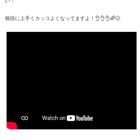
い！
格段に上手くカッコよくなってますよ！👌👌👌🌈😊