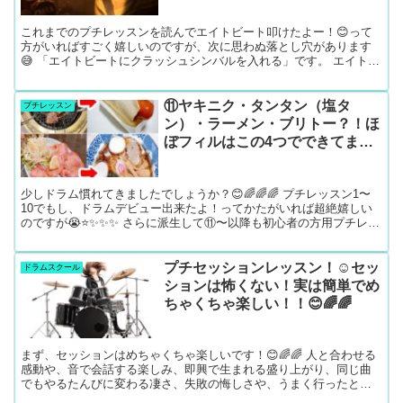
これまでのプチレッスンを読んでエイトビート叩けたよー！😊って
方がいればすごく嬉しいのですが、次に思わぬ落とし穴があります
😅 「エイトビートにクラッシュシンバルを入れる」です。 エイトビ
ート沢山練習してだいぶたたけるようになってきたって方は次...
⑪ヤキニク・タンタン（塩タ
プチレッスン
ン）・ラーメン・ブリトー？！ほ
ぼフィルはこの4つでできてま
す！【初心者の方にプチレッス
ン】
少しドラム慣れてきましたでしょうか？😊🌈🌈🌈 プチレッスン1〜
10でもし、ドラムデビュー出来たよ！ってかたがいれば超絶嬉しい
のですが😭⭐️✨✨✨ さらに派生して⑪〜以降も初心者の方用プチレッ
スン書いていこうと思います。 いままでエイトビート...
プチセッションレッスン！☺️セッ
ドラムスクール
ションは怖くない！実は簡単でめ
ちゃくちゃ楽しい！！😊🌈🌈
まず、セッションはめちゃくちゃ楽しいです！😊🌈🌈 人と合わせる
感動や、音で会話する楽しみ、即興で生まれる盛り上がり、同じ曲
でもやるたんびに変わる凄さ、失敗の悔しさや、うまく行ったとき
の感動など、脳が痺れるくらいの刺激があります！🤩🌈🌈✨✨✨...