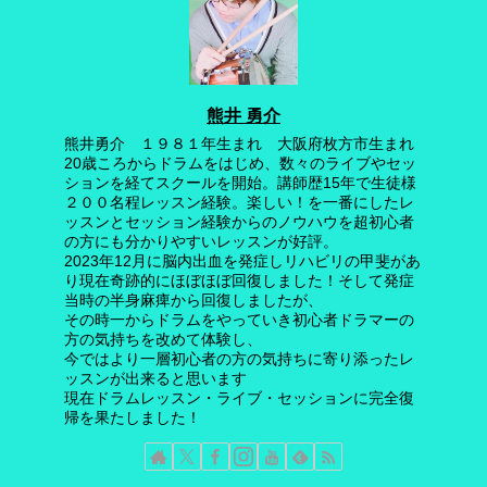
熊井 勇介
熊井勇介 １９８１年生まれ 大阪府枚方市生まれ
20歳ころからドラムをはじめ、数々のライブやセッ
ションを経てスクールを開始。講師歴15年で生徒様
２００名程レッスン経験。楽しい！を一番にしたレ
ッスンとセッション経験からのノウハウを超初心者
の方にも分かりやすいレッスンが好評。
2023年12月に脳内出血を発症しリハビリの甲斐があ
り現在奇跡的にほぼほぼ回復しました！そして発症
当時の半身麻痺から回復しましたが、
その時一からドラムをやっていき初心者ドラマーの
方の気持ちを改めて体験し、
今ではより一層初心者の方の気持ちに寄り添ったレ
ッスンが出来ると思います
現在ドラムレッスン・ライブ・セッションに完全復
帰を果たしました！